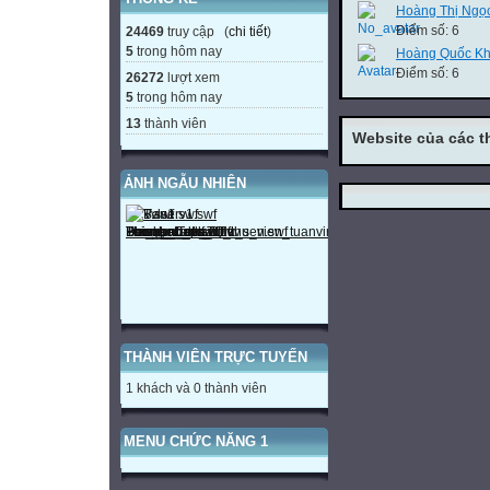
Hoàng Thị Ngọ
Điểm số: 6
24469
truy cập (
chi tiết
)
5
trong hôm nay
Hoàng Quốc K
Điểm số: 6
26272
lượt xem
5
trong hôm nay
13
thành viên
Website của các t
ẢNH NGẪU NHIÊN
THÀNH VIÊN TRỰC TUYẾN
1 khách và 0 thành viên
MENU CHỨC NĂNG 1