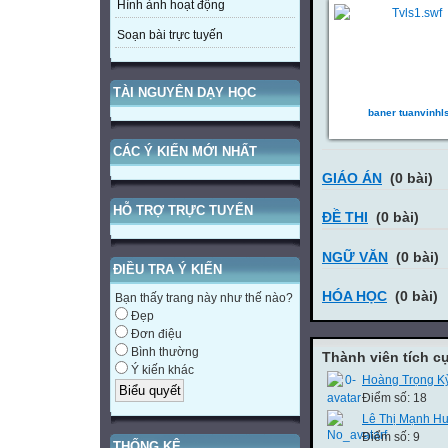
Hình ảnh hoạt động
Soạn bài trực tuyến
TÀI NGUYÊN DẠY HỌC
baner tuanvinhl
CÁC Ý KIẾN MỚI NHẤT
GIÁO ÁN
(0 bài)
HỖ TRỢ TRỰC TUYẾN
ĐỀ THI
(0 bài)
NGỮ VĂN
(0 bài)
ĐIỀU TRA Ý KIẾN
HÓA HỌC
(0 bài)
Bạn thấy trang này như thế nào?
Đẹp
Đơn điệu
Bình thường
Thành viên tích c
Ý kiến khác
Hoàng Trọng K
Điểm số: 18
Lê Thị Mạnh H
Điểm số: 9
THỐNG KÊ