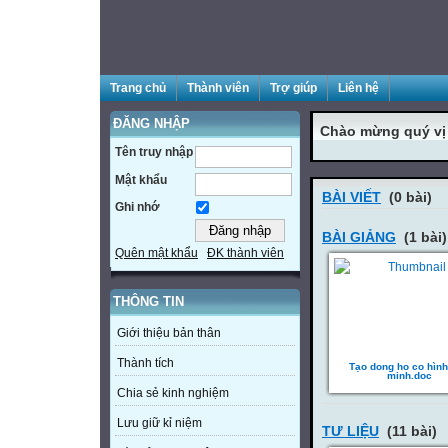
Trang chủ
Thành viên
Trợ giúp
Liên hệ
ĐĂNG NHẬP
Chào mừng quý vị 
Tên truy nhập
Mật khẩu
BÀI VIẾT
(0 bài)
Ghi nhớ
BÀI GIẢNG
(1 bài)
Quên mật khẩu
ĐK thành viên
THÔNG TIN
Giới thiệu bản thân
Thành tích
Tạo dong ho co hìn
minh.doc
Chia sẻ kinh nghiệm
Lưu giữ kỉ niệm
TƯ LIỆU
(11 bài)